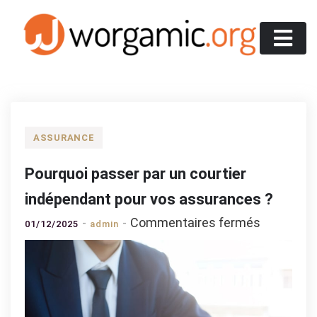
Skip
to
content
Worgamic
ASSURANCE
Pourquoi passer par un courtier
indépendant pour vos assurances ?
sur
Commentaires fermés
01/12/2025
admin
Pourquoi
passer
par
un
courtier