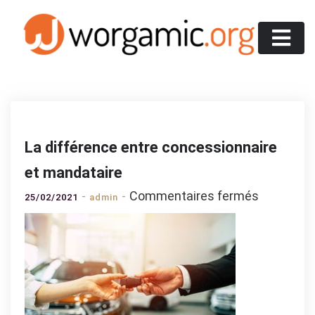
Skip
to
content
Worgamic
La différence entre concessionnaire
et mandataire
sur
Commentaires fermés
25/02/2021
admin
La
différenc
entre
concessio
et
mandatai