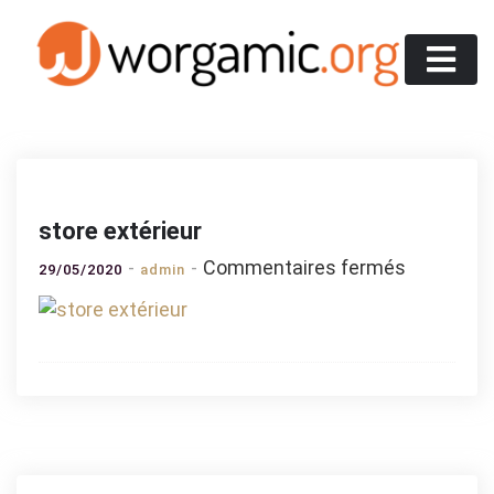
Skip
to
content
Worgamic
store extérieur
sur
Commentaires fermés
29/05/2020
admin
store
extérieur