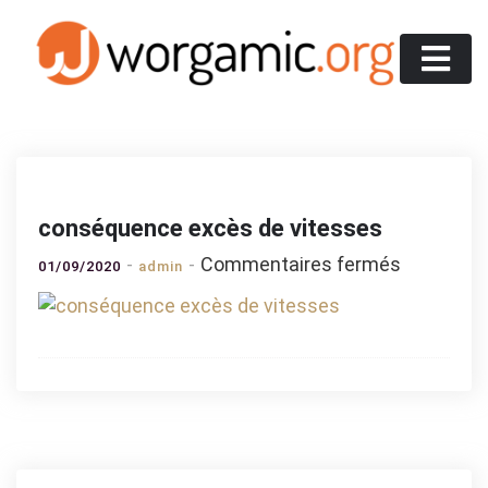
Skip
to
content
Worgamic
conséquence excès de vitesses
sur
Commentaires fermés
01/09/2020
admin
conséque
excès
de
vitesses