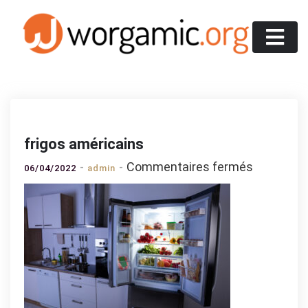
Skip
to
content
Worgamic
frigos américains
sur
Commentaires fermés
06/04/2022
admin
frigos
américain