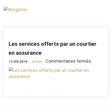
Skip
to
Worgamic
content
Les services offerts par un courtier
en assurance
sur
Commentaires fermés
11/09/2019
admin
Les
services
offerts
par
un
courtier
en
assuranc