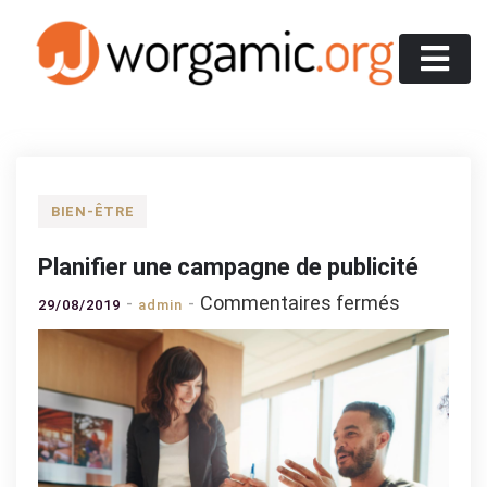
Skip
to
content
Worgamic
BIEN-ÊTRE
Planifier une campagne de publicité
sur
Commentaires fermés
29/08/2019
admin
Planifier
une
campagn
de
publicité