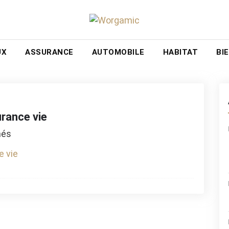
UX
ASSURANCE
AUTOMOBILE
HABITAT
BI
urance vie
sur
més
prêt
hypothécaire
lié
à
une
assurance
vie