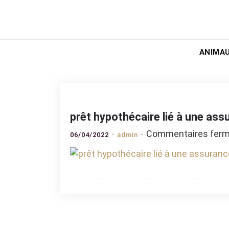
Skip
to
Worgamic
content
ANIMA
prêt hypothécaire lié à une ass
Commentaires fer
06/04/2022
admin