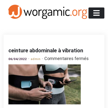
Skip
to
content
Worgamic
ceinture abdominale à vibration
sur
Commentaires fermés
06/04/2022
admin
ceinture
abdomina
à
vibration