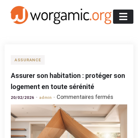
Skip
to
content
Worgamic
ASSURANCE
Assurer son habitation : protéger son
logement en toute sérénité
sur
Commentaires fermés
20/02/2026
admin
Assurer
son
habitatio
:
protéger