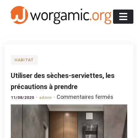
Skip
to
content
Worgamic
HABITAT
Utiliser des sèches-serviettes, les
précautions à prendre
sur
Commentaires fermés
11/08/2020
admin
Utiliser
des
sèches-
serviettes
les