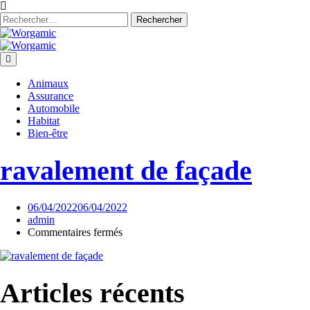
Skip
to
Rechercher :
content
Worgamic
Worgamic
Animaux
Assurance
Automobile
Habitat
Bien-être
ravalement de façade
06/04/2022
06/04/2022
admin
sur
Commentaires fermés
ravalement
de
façade
Articles récents