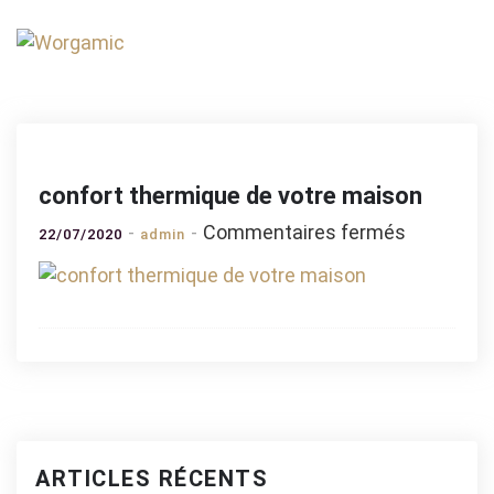
Skip
to
Worgamic
content
confort thermique de votre maison
sur
Commentaires fermés
22/07/2020
admin
confort
thermiqu
de
votre
maison
ARTICLES RÉCENTS