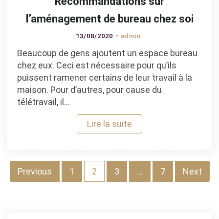
Recommandations sur
l’aménagement de bureau chez soi
13/08/2020
admin
Beaucoup de gens ajoutent un espace bureau
chez eux. Ceci est nécessaire pour qu’ils
puissent ramener certains de leur travail à la
maison. Pour d’autres, pour cause du
télétravail, il…
Lire la suite
Pagination
Previous
1
2
3
…
7
Next
des
publications